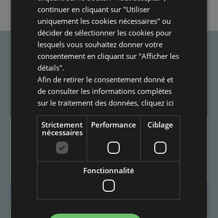
continuer en cliquant sur "Utiliser
uniquement les cookies nécessaires" ou
décider de sélectionner les cookies pour
lesquels vous souhaitez donner votre
Offres spéciales
consentement en cliquant sur "Afficher les
détails".
Afin de retirer le consentement donné et
de consulter les informations complètes
01
10
sur le traitement des données,
cliquez ici
Strictement
Performance
Ciblage
MEILLEUR TARIF
nécessaires
GARANTI À RICCIONE
Fonctionnalité