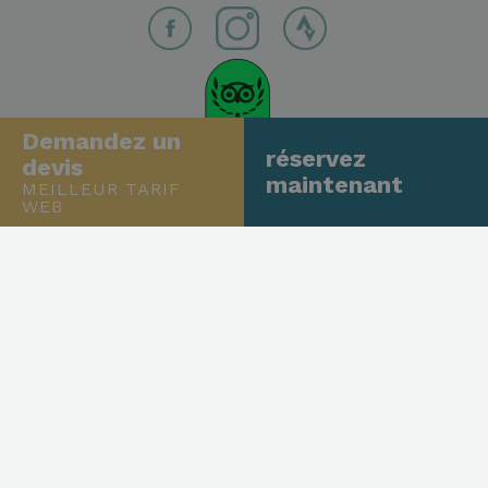
Demandez un
réservez
devis
maintenant
MEILLEUR TARIF
WEB
This site is protected by reCAPTCHA and the Google