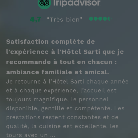
n
(
q
e
4,7
“Très bien”
s
f
an
ri
Satisfaction complète de
combo_cms_edita_session
www.hotelsarti.com
1 heure 59
Q
minutes
v
l’expérience à l’Hôtel Sarti que je
p
u
recommande à tout en chacun :
u
s
g
ambiance familiale et amical.
Politique de confidentialité de
c
si
Google
Je retourne à l’Hôtel Sarti chaque année
g
u
et à chaque expérience, l’accueil est
r
c
toujours magnifique, le personnel
C
di
disponible, gentille et compétente. Les
XSRF-TOKEN
www.hotelsarti.com
1 heure 59
Q
prestations restent constantes et de
minutes
è 
p
qualité, la cuisine est excellente. les
l
s
a
tours avec un …