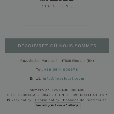
l'utente finale
potrebbe aver
visto prima di
visitare il sito
Web.
_fbp
2 mois 4
Utilisé par
Meta Platform Inc.
semaines
Facebook pour
.hotelsarti.com
fournir une
série de
produits
publicitaires tels
DÉCOUVREZ OÙ NOUS SOMMES
que les
enchères en
temps réel
d'annonceurs
tiers
Piazzale San Martino, 4 - 47838 Riccione (RN)
Tel.
+39 0541 600978
Email:
info@hotelsarti.com
numéro de TVA 04863080406
C.I.R. 099013-AL-00047 - C.I.N. IT099013A1THAX6E2P
Privacy policy
Cookie policy
Données de l’entreprise
Review your Cookie Settings