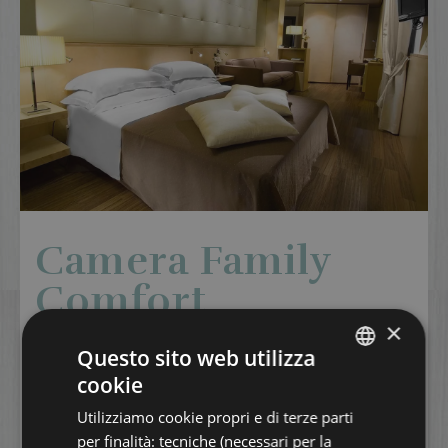
Camera Family
Comfort
×
Questo sito web utilizza
Ampiezza e relax riservato: la comfort
family è il massimo per il vostro soggiorno
cookie
ITALIAN
a Riccione!
Utilizziamo cookie propri e di terze parti
ENGLISH
per finalità: tecniche (necessari per la