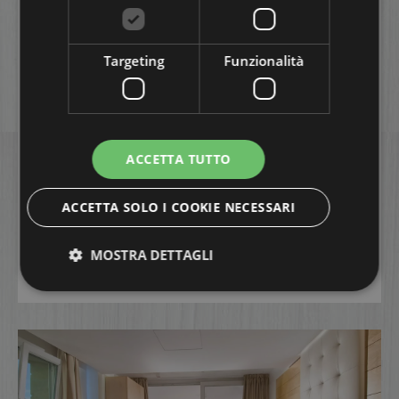
Junior Suite Vista
Mare
Targeting
Funzionalità
Ideale per famiglie o piccoli gruppi che
cercano un ambiente funzionale e
arredato con gusto.
ACCETTA TUTTO
Letti:
1 matrimoniale + 1 divano letto
ACCETTA SOLO I COOKIE NECESSARI
Occupazione massima:
4
Vista mare:
sì
MOSTRA DETTAGLI
scopri la camera
Strettamente necessari
Performance
Targeting
Funzionalità
I cookie strettamente necessari consentono le