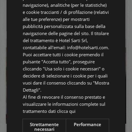
Letti:
1 matrimoniale + 1 divano letto
GERMAN
navigazione), analitiche (per le statistiche)
Occupazione massima:
4 persone
e cookie traccianti / di profilazione (relativi
FRENCH
Vista mare:
no
alle tue preferenze) per mostrarti
pubblicità personalizzata sulla base della
scopri la camera
navigazione delle pagine del sito. Il titolare
del trattamento è Hotel Sarti Srl,
contattabile all'email: info@hotelsarti.com.
Puoi accettare tutti i cookie premendo il
pulsante "Accetta tutto", proseguire
cliccando "Usa solo i cookie necessari" o
decidere di selezionare i cookie per i quali
vuoi dare il consenso cliccando su "Mostra
Dettagli".
Al fine di revocare il consenso prestato e
visualizzare le informazioni complete sul
trattamento dati
clicca qui
Strettamente
Performance
necessari