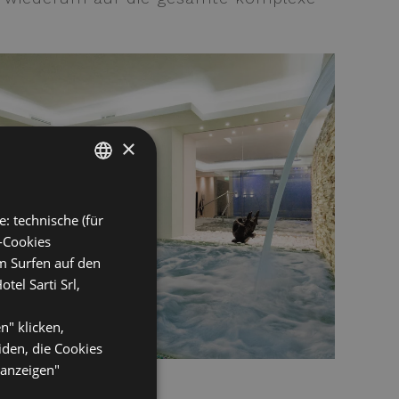
×
ITALIAN
: technische (für
ENGLISH
s-Cookies
GERMAN
m Surfen auf den
tel Sarti Srl,
FRENCH
n" klicken,
iden, die Cookies
 anzeigen"