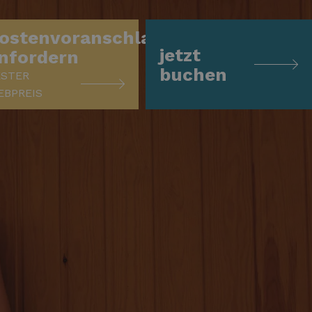
ostenvoranschlag
jetzt
nfordern
buchen
ESTER
EBPREIS