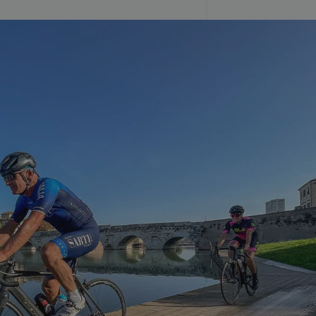
s per mantenere lo
 Informationen
über Werbung, die
 Website gesehen
s per mantenere lo
formazioni su come
he l'utente finale
beprodukten zu