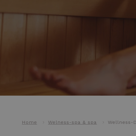
Home
Welness-spa & spa
Wellness-D