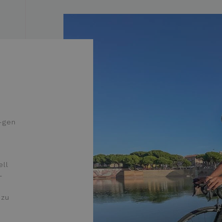
.hotelsarti.com
1 Jahr 1
Questo cookie viene utilizzato da Google Analytic
2 Monate 4
Dieses Cookie wird von Doubleclick gesetzt und enthält
LC
Monat
stato della sessione.
Wochen
darüber, wie der Endbenutzer die Website nutzt, sowie 
ti.com
der Endbenutzer möglicherweise vor dem Besuch dieser
.hotelsarti.com
1 Jahr 1
hat.
Questo cookie viene utilizzato da Google Analytic
Monat
stato della sessione.
1 Jahr
Questo cookie è impostato da Doubleclick e fornisce in
LC
l'utente finale utilizza il sito Web e qualsiasi pubblicità c
ick.net
potrebbe aver visto prima di visitare il sito Web.
2 Monate 4
Wird von Facebook verwendet, um eine Reihe von Wer
tform Inc.
Wochen
liefern, z. B. Echtzeit-Gebote von Werbekunden Dritter
ti.com
-gen
ell
-
 zu