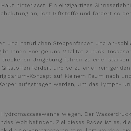
 Haut hinterlässt. Ein einzigartiges Sinneserleb
blutung an, löst Giftstoffe und fördert so de
n und natürlichen Steppenfarben und an-schlie
bt Ihnen Energie und Vitalität zurück. Insbeso
der trockenen Umgebung führen zu einer starken 
Giftstoffen fördert und so zu einer reinigende
rigidarium-Konzept auf kleinem Raum nach und g
n Körper aufgetragen werden, um das Lymph- un
r Hydromassagewanne wiegen. Der Wasserdruck re
des Wohlbefinden. Ziel dieses Bades ist es, d
ck die Nervenrezeptoren stimuliert werden, d