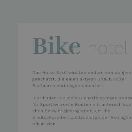
_ga_9JMSMHBZ1W
_gcl_au
Google L
.hotelsar
_ga_98FWSF5QEH
IDE
Google L
.doublecl
Bike
hotel
_fbp
Meta Pla
.hotelsar
Das Hotel Sarti wird besonders von denjeni
geschätzt, die einen aktiven Urlaub voller
Radfahren verbringen möchten.
Hier finden Sie viele Dienstleistungen spezi
für Sportler sowie Routen mit unterschiedli
chen Schwierigkeitsgraden, um die
eindrucksvollen Landschaften der Romagna
erkun-den.