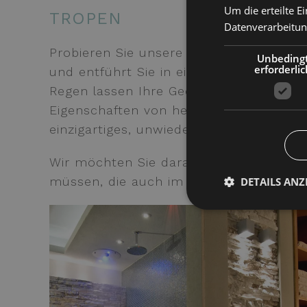
Um die erteilte E
TROPEN
Datenverarbeitun
Probieren Sie unsere Erlebnisduschen, 
Unbeding
erforderlic
und entführt Sie in eine Welt der Ent
Regen lassen Ihre Gedanken schweifen u
Eigenschaften von heißem und kaltem 
einzigartiges, unwiederholbares Gefüh
Wir möchten Sie daran erinnern, dass 
müssen, die auch im Hotel gemietet we
DETAILS ANZ
Unbedingt erforderli
Kontoverwaltung. Oh
Name