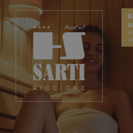
K
a
B
W