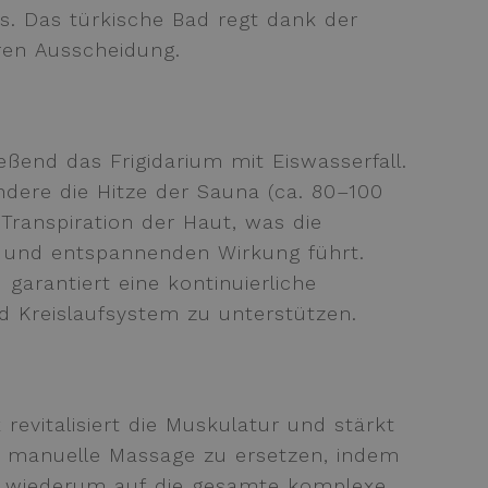
nis. Das türkische Bad regt dank der
ren Ausscheidung.
ßend das Frigidarium mit Eiswasserfall.
ndere die Hitze der Sauna (ca. 80–100
Transpiration der Haut, was die
n und entspannenden Wirkung führt.
arantiert eine kontinuierliche
d Kreislaufsystem zu unterstützen.
vitalisiert die Muskulatur und stärkt
ie manuelle Massage zu ersetzen, indem
ie wiederum auf die gesamte komplexe