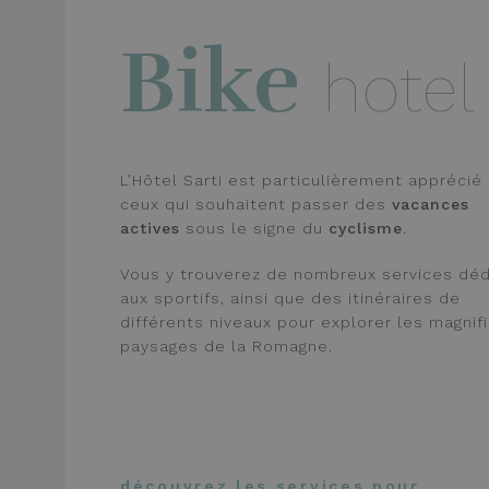
_ga_9JMSMHBZ1W
_gcl_au
Bike
Google L
_ga_98FWSF5QEH
.hotelsar
hotel
IDE
Google L
.doublecl
_fbp
Meta Pla
.hotelsar
L’Hôtel Sarti est particulièrement apprécié
ceux qui souhaitent passer des
vacances
actives
sous le signe du
cyclisme
.
Vous y trouverez de nombreux services dé
aux sportifs, ainsi que des itinéraires de
différents niveaux pour explorer les magnif
paysages de la Romagne.
découvrez les services pour