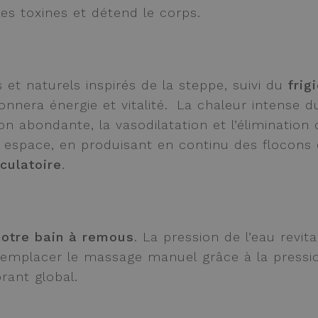
les toxines et détend le corps.
et naturels inspirés de la steppe, suivi du
fri
onnera énergie et vitalité. La chaleur intense d
tion abondante, la vasodilatation et l’éliminatio
t espace, en produisant en continu des flocons
culatoire
.
notre bain à remous
. La pression de l’eau revita
 remplacer le massage manuel grâce à la pressio
rant global.