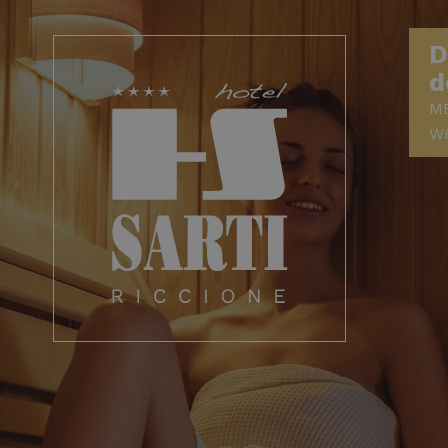
D
d
ME
W