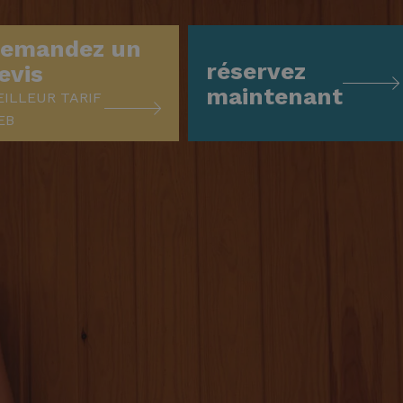
emandez un
réservez
evis
maintenant
ILLEUR TARIF
EB