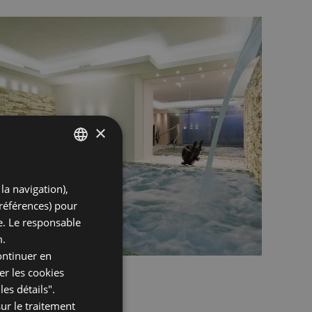
×
ITALIAN
la navigation),
ENGLISH
préférences) pour
GERMAN
te. Le responsable
m.
FRENCH
ontinuer en
er les cookies
es détails".
ur le traitement