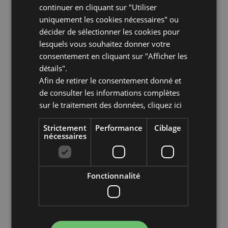
grâce à la qualité de nos services,
continuer en cliquant sur "Utiliser
dédiés depuis plus de 15 ans au
uniquement les cookies nécessaires" ou
décider de sélectionner les cookies pour
tourisme à vélo.
lesquels vous souhaitez donner votre
consentement en cliquant sur "Afficher les
POURQUOI NOUS CHOISIR – POUR
détails".
VOS VACANCES À VÉLO
Afin de retirer le consentement donné et
de consulter les informations complètes
Dépôt de vélos et assistance
sur le traitement des données,
cliquez ici
technique:
Strictement
Performance
Ciblage
nécessaires
Rendez-vous gourmands:
Excursions à vélo accompagnées
Fonctionnalité
par nos guides experts: