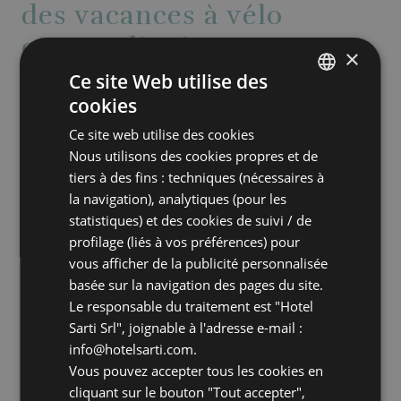
des vacances à vélo
extraordinaires!
×
Ce site Web utilise des
PENSÉS PAR DES PASSIONNÉS DE
cookies
ITALIAN
CYCLISME POUR LE BIEN-ÊTRE DE TOUS
LES CYCLISTES
Ce site web utilise des cookies
ENGLISH
Nous utilisons des cookies propres et de
GERMAN
tiers à des fins : techniques (nécessaires à
Pédaler à travers collines et plaines, entre
la navigation), analytiques (pour les
FRENCH
forêts et campagne; atteindre des villages
statistiques) et des cookies de suivi / de
cachés, se reposer à l’ombre des
profilage (liés à vos préférences) pour
forteresses médiévales de notre terre
vous afficher de la publicité personnalisée
ancienne, savourer le silence de la nature,
basée sur la navigation des pages du site.
Le responsable du traitement est "Hotel
retrouver des rythmes oubliés. Ce sont là
Sarti Srl", joignable à l'adresse e-mail :
des plaisirs que tous les amateurs de
info@hotelsarti.com.
deux-roues peuvent facilement imaginer,
Vous pouvez accepter tous les cookies en
mais que
notre hôtel rend uniques,
cliquant sur le bouton "Tout accepter",