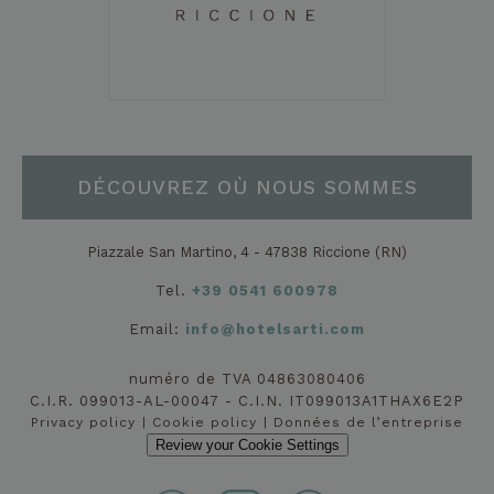
F
CookieScriptConsent
4
C
CookieScript
semaines
ut
.hotelsarti.com
2 jours
s
S
p
m
p
c
d
m
DÉCOUVREZ OÙ NOUS SOMMES
co
n
l
c
Piazzale San Martino, 4 - 47838 Riccione (RN)
C
S
f
Tel.
+39 0541 600978
c
Email:
info@hotelsarti.com
numéro de TVA 04863080406
C.I.R. 099013-AL-00047 - C.I.N. IT099013A1THAX6E2P
Privacy policy
Cookie policy
Données de l’entreprise
Fournisseur /
Nom
Expiration
Description
Domaine
Fournisseur /
Review your Cookie Settings
Nom
Expiration
Description
Domaine
epuModal
.hotelsarti.com
1 semaine
Fournisseur /
Nom
Expiration
Description
_ga
1 an 1
Ce nom de
Google LLC