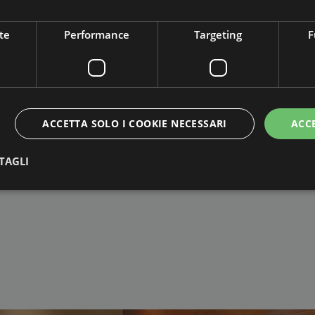
te
Performance
Targeting
F
iccione.
a impegno.
A IMPEGNO
ACCETTA SOLO I COOKIE NECESSARI
ACC
mo a disposizione
TAGLI
Strettamente necessari
Performance
Targeting
Funzionalità
 necessari consentono le funzionalità principali del sito web come l'accesso dell'utente 
 web non può essere utilizzato correttamente senza i cookie strettamente necessari.
Provider / Dominio
Scadenza
Descrizione
5 mesi 3
Google reCAPTCHA imposta un cookie ne
Google LLC
settimane
(_GRECAPTCHA) quando viene eseguito al
www.google.com