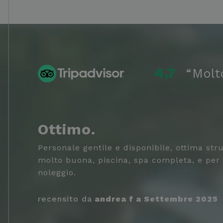
.hotelsar
_ga_98FWSF5QEH
IDE
Google L
.doublecl
_fbp
Meta Pla
.hotelsar
4,7
“Molt
 🏆
Ottimo.
a la
Personale gentile e disponibile, ottima stru
di
molto buona, piscina, spa completa, e per c
stro
noleggio.
recensito da
andrea f
a
Settembre 2025