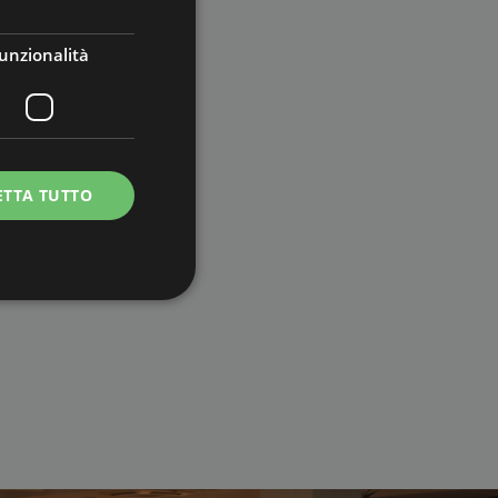
unzionalità
ETTA TUTTO
e la gestione
cessario
lo scopo di fornire