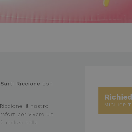
 Sarti Riccione
con
Richied
MIGLIOR T
iccione, il nostro
comfort per vivere un
à inclusi nella