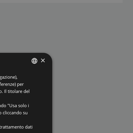
×
igazione),
ITALIAN
eferenze) per
ENGLISH
 Il titolare del
GERMAN
ndo "Usa solo i
FRENCH
o cliccando su
 trattamento dati