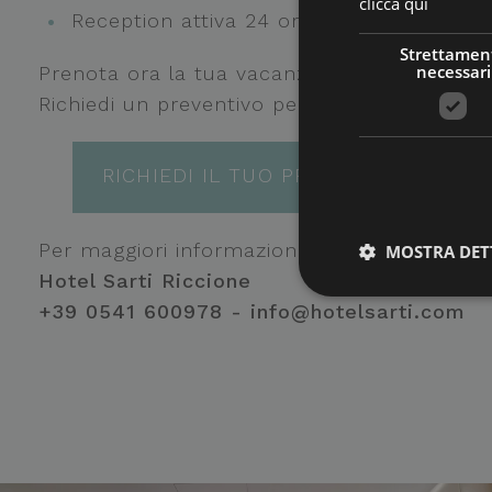
clicca qui
Reception attiva 24 ore su 24
Strettamen
necessari
Prenota ora la tua vacanza All Inclusive a R
Richiedi un preventivo personalizzato senz
RICHIEDI IL TUO PREVENTIVO SENZ
Per maggiori informazioni o chiarimenti sia
MOSTRA DET
Hotel Sarti Riccione
+39 0541 600978 - info@hotelsarti.com
I cookie strettamente
dell'account. Il sito
Nome
_GRECAPTCHA