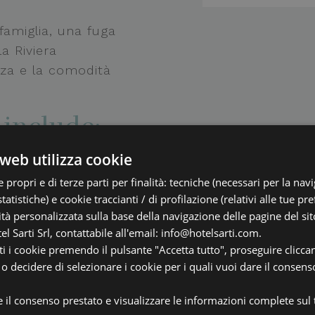
amiglia, una fuga
a Riviera
nza e la comodità
 include:
web utilizza cookie
 propri e di terze parti per finalità: tecniche (necessari per la nav
statistiche) e cookie traccianti / di profilazione (relativi alle tue pr
tà personalizzata sulla base della navigazione delle pagine del sito.
el Sarti Srl, contattabile all'email: info@hotelsarti.com.
ti i cookie premendo il pulsante "Accetta tutto", proseguire clicca
o decidere di selezionare i cookie per i quali vuoi dare il consens
.
re il consenso prestato e visualizzare le informazioni complete sul