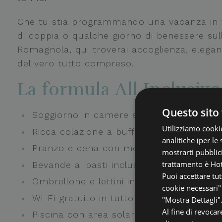
Che tu stia programmando una vacanza in f
di coppia o qualche giorno di benessere sull
Romagnola, qui troverai accoglienza, elega
del vero tutto compreso.
La formula All Inclusive
Questo sito 
Soggiorno in camere e suite vista mare
Utilizziamo cookie
Ricca colazione a buffet dolce e salata
analitiche (per le 
Pranzo e cena con menù a scelta
mostrarti pubblici
trattamento è Hot
Bevande ai pasti incluse
Puoi accettare tut
Ombrellone e lettini in spiaggia
cookie necessari" 
Wi-Fi gratuito in tutto l’hotel
"Mostra Dettagli"
Al fine di revoca
Piscina con area solarium